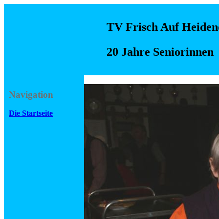
TV Frisch Auf Heideno
20 Jahre Seniorinnen
Navigation
Die Startseite