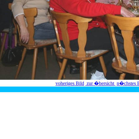
voheriges Bild
zur �bersicht
n�chstes B